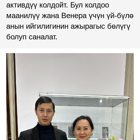
активдүү колдойт. Бул колдоо
маанилүү жана Венера үчүн үй-бүлө
анын ийгилигинин ажырагыс бөлүгү
болуп саналат.