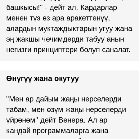
башкысы!" - дейт ал. Кардарлар
менен түз өз ара аракеттенүү,
алардын муктаждыктарын угуу жана
эң жакшы чечимдерди табуу анын
негизги принциптери болуп саналат.
Өнүгүү жана окутуу
"Мен ар дайым жаңы нерселерди
табам, мен өзүм жаңы нерселерди
үйрөнөм" дейт Венера. Ал ар
кандай программаларга жана