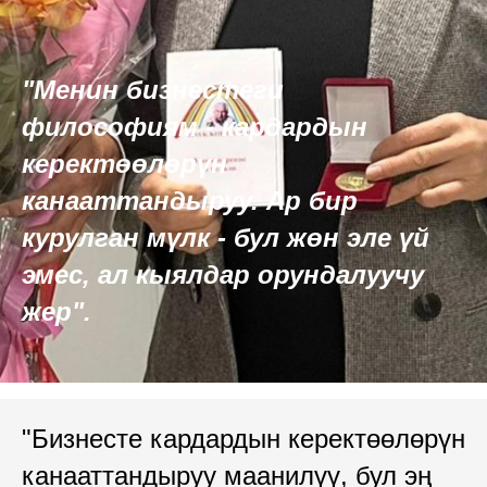
"Менин бизнестеги
философиям - кардардын
керектөөлөрүн
канааттандыруу. Ар бир
курулган мүлк - бул жөн эле үй
эмес, ал кыялдар орундалуучу
жер".
"Бизнесте кардардын керектөөлөрүн
канааттандыруу маанилүү, бул эң