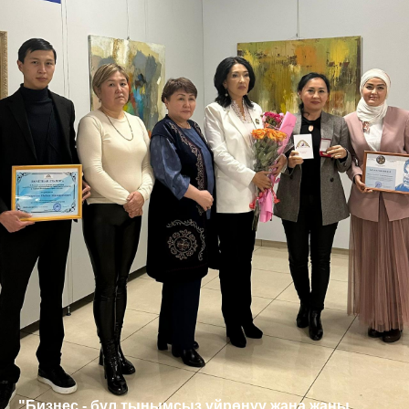
"Бизнес - бул тынымсыз үйрөнүү жана жаңы