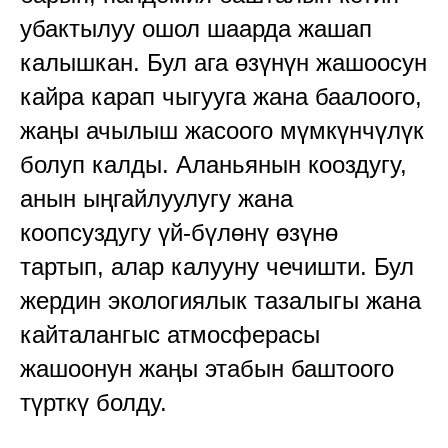
убактылуу ошол шаарда жашап
калышкан. Бул ага өзүнүн жашоосун
кайра карап чыгууга жана баалоого,
жаңы ачылыш жасоого мүмкүнчүлүк
болуп калды. Аланьянын кооздугу,
анын ыңгайлуулугу жана
коопсуздугу үй-бүлөнү өзүнө
тартып, алар калууну чечишти. Бул
жердин экологиялык тазалыгы жана
кайталангыс атмосферасы
жашоонун жаңы этабын баштоого
түрткү болду.