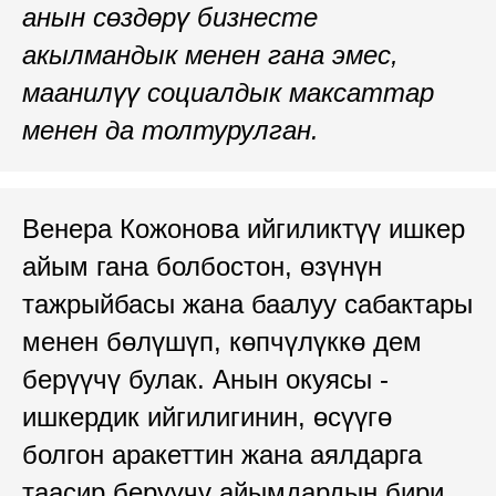
анын сөздөрү бизнесте
акылмандык менен гана эмес,
маанилүү социалдык максаттар
менен да толтурулган.
Венера Кожонова ийгиликтүү ишкер
айым гана болбостон, өзүнүн
тажрыйбасы жана баалуу сабактары
менен бөлүшүп, көпчүлүккө дем
берүүчү булак. Анын окуясы -
ишкердик ийгилигинин, өсүүгө
болгон аракеттин жана аялдарга
таасир берүүчү айымдардын бири.