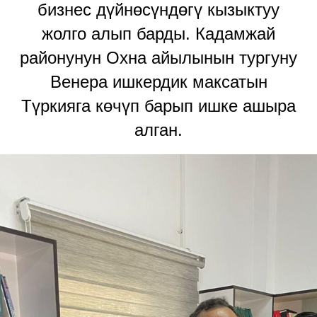
бизнес дүйнөсүндөгү кызыктуу
жолго алып барды. Кадамжай
районунун Охна айылынын тургуну
Венера ишкердик максатын
Түркияга көчүп барып ишке ашыра
алган.