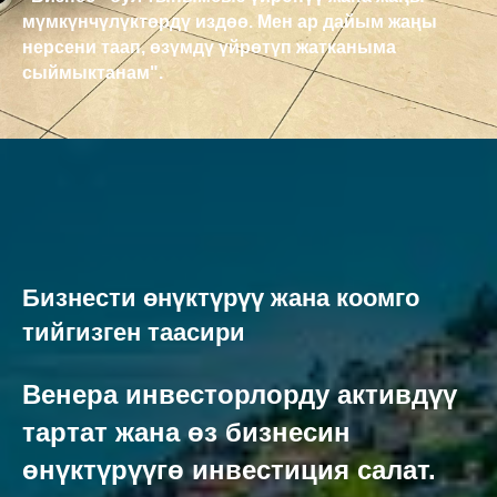
мүмкүнчүлүктөрдү издөө. Мен ар дайым жаңы
нерсени таап, өзүмдү үйрөтүп жатканыма
сыймыктанам".
Бизнести өнүктүрүү жана коомго
тийгизген таасири
Венера инвесторлорду активдүү
тартат жана өз бизнесин
өнүктүрүүгө инвестиция салат.