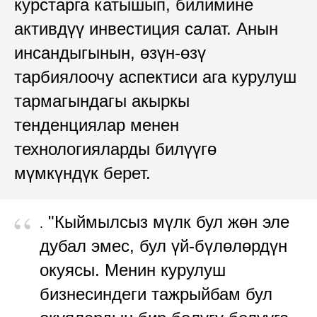
курстарга катышып, билимине
активдүү инвестиция салат. Анын
инсандыгынын, өзүн-өзү
тарбиялоочу аспектиси ага курулуш
тармагындагы акыркы
тенденциялар менен
технологияларды билүүгө
мүмкүндүк берет.
“
"Кыймылсыз мүлк бул жөн эле
.
дубал эмес, бул үй-бүлөлөрдүн
окуясы. Менин курулуш
бизнесиндеги тажрыйбам бул