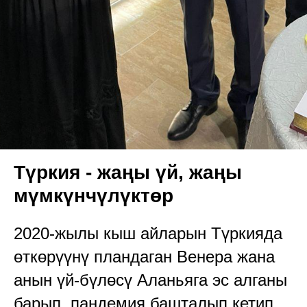
Түркия - жаңы үй, жаңы
мүмкүнчүлүктөр
2020-жылы кыш айларын Түркияда
өткөрүүнү пландаган Венера жана
анын үй-бүлөсү Аланьяга эс алганы
барып, пандемия башталып кетип