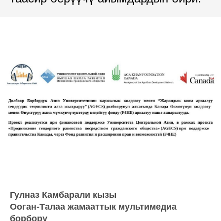
Гулназ Камбарали кызы
Ооган-Талаа жамааттык мультимедиа
борбору