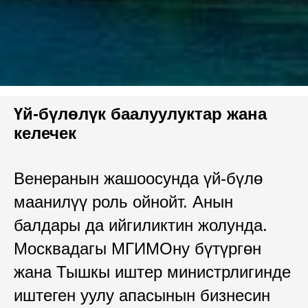
Үй-бүлөлүк баалуулуктар жана
келечек
Венеранын жашоосунда үй-бүлө
маанилүү роль ойнойт. Анын
балдары да ийгиликтин жолунда.
Москвадагы МГИМОну бүтүргөн
жана Тышкы иштер министрлигинде
иштеген уулу апасынын бизнесин