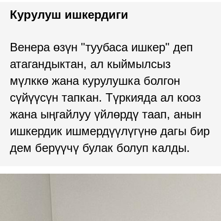
Курулуш ишкердиги
Венера өзүн "туубаса ишкер" деп
атагандыктан, ал кыймылсыз
мүлккө жана курулушка болгон
сүйүүсүн тапкан. Түркияда ал кооз
жана ыңгайлуу үйлөрдү таап, анын
ишкердик ишмердүүлүгүнө дагы бир
дем берүүчү булак болуп калды.