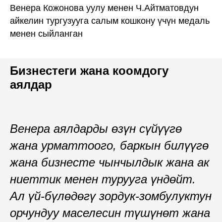
Венера Кожонова уулу менен Ч.Айтматовдун
айкелин тургузууга салым кошкону үчүн медаль
менен сыйланган
Бизнестеги жана коомдогу
аялдар
Венера аялдарды өзүн сүйүүгө
жана урматтоого, баркын билүүгө
жана бизнесте чынчылдык жана ак
ниеттик менен турууга үндөйт.
Ал үй-бүлөдөгү зордук-зомбулуктун
орчундуу маселесин түшүнөт жана