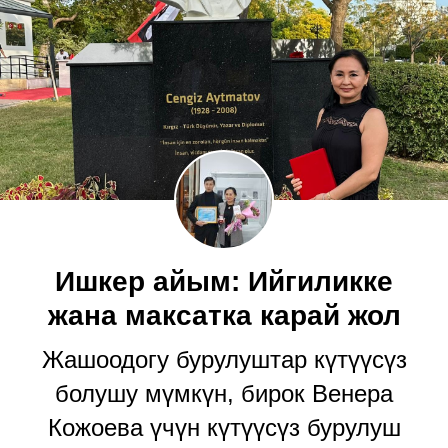
Ишкер айым: Ийгиликке
жана максатка карай жол
Жашоодогу бурулуштар күтүүсүз
болушу мүмкүн, бирок Венера
Кожоева үчүн күтүүсүз бурулуш