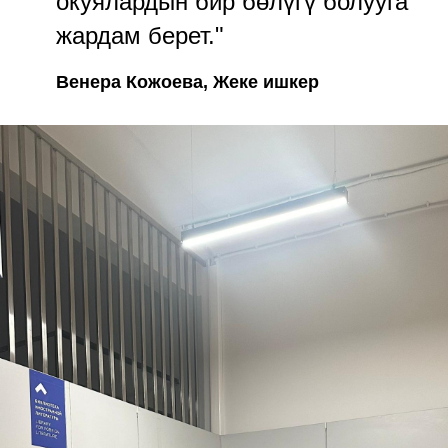
окуялардын бир бөлүгү болууга
жардам берет."
Венера Кожоева, Жеке ишкер