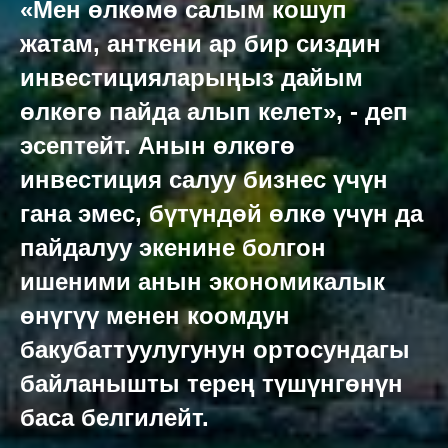
«Мен өлкөмө салым кошуп
жатам, анткени ар бир сиздин
инвестицияларыңыз дайым
өлкөгө пайда алып келет», - деп
эсептейт. Анын өлкөгө
инвестиция салуу бизнес үчүн
гана эмес, бүтүндөй өлкө үчүн да
пайдалуу экенине болгон
ишеними анын экономикалык
өнүгүү менен коомдун
бакубаттуулугунун ортосундагы
байланышты терең түшүнгөнүн
баса белгилейт.